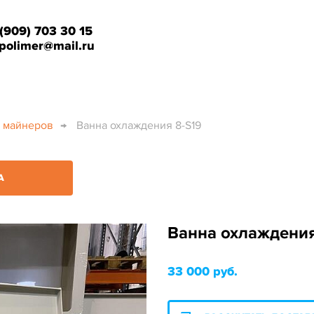
 (909) 703 30 15
polimer@mail.ru
 майнеров
→
Ванна охлаждения 8-S19
А
Ванна охлаждения
33 000 руб.