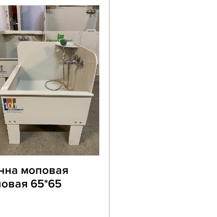
нна моповая
ловая 65*65