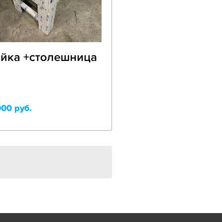
йка +столешница
000 руб.