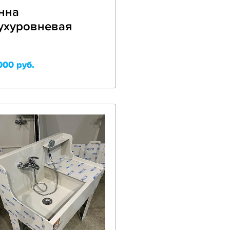
нна
ухуровневая
000 руб.