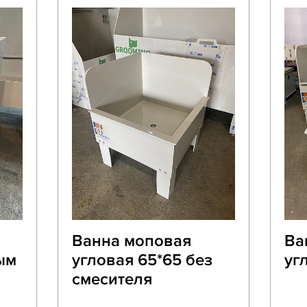
Ванна моповая
Ва
ым
угловая 65*65 без
уг
смесителя