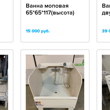
Ванна моповая
Ва
65*65*117(высота)
дв
15 000 руб.
39 