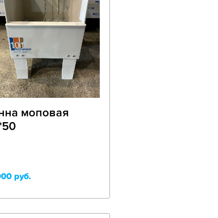
нна моповая
*50
000 руб.